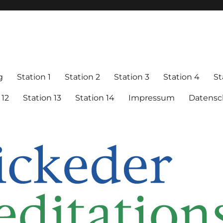
e
g
Station 1
Station 2
Station 3
Station 4
St
 12
Station 13
Station 14
Impressum
Datensc