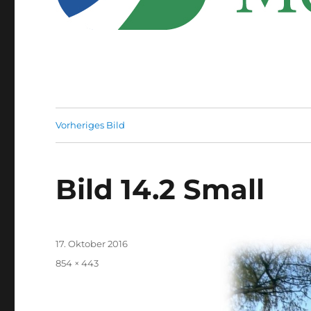
Vorheriges Bild
Bild 14.2 Small
Veröffentlicht
17. Oktober 2016
am
Originalgröße
854 × 443